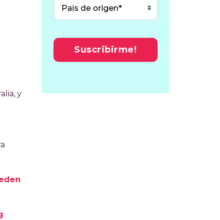
lia, y
ra
ueden
g