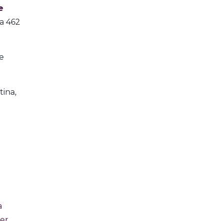
e
sa 462
e
tina,
a
ner