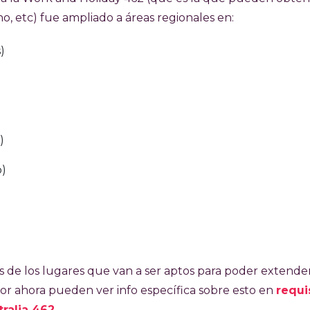
, etc) fue ampliado a áreas regionales en:
)
)
o)
es de los lugares que van a ser aptos para poder extender
por ahora pueden ver info específica sobre esto en
requi
ralia 462
.