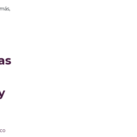
más,
as
y
ico