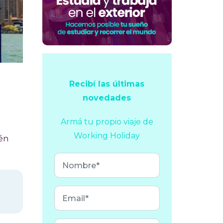
Recibí las últimas
novedades
Armá tu propio viaje
de
Working Holiday
ién