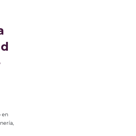
a
nd
e
o en
nería,