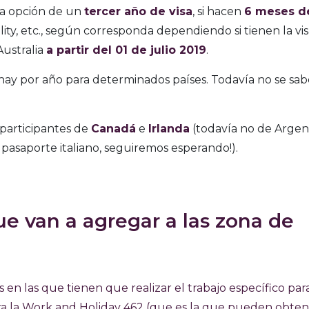
 la opción de un
tercer año de visa
, si hacen
6 meses d
tality, etc., según corresponda dependiendo si tienen la vi
Australia
a partir del 01 de julio 2019
.
hay por año para determinados países. Todavía no se sab
participantes de
Canadá
e
Irlanda
(todavía no de Argen
 pasaporte italiano, seguiremos esperando!).
ue van a agregar a las zona de
 en las que tienen que realizar el trabajo específico par
ara la Work and Holiday 462 (que es la que pueden obte