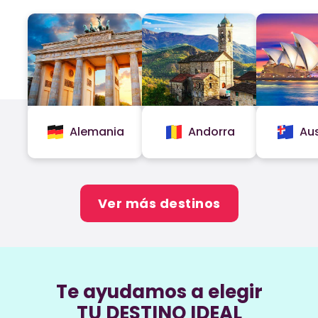
Alemania
Andorra
Aus
Ver más destinos
Te ayudamos a elegir
TU DESTINO IDEAL