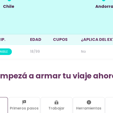
Chile
Andorr
IP.
EDAD
CUPOS
¿APLICA DEL E
18/99
No
NIBLE
Empezá a armar tu viaje ahor
s
Primeros pasos
Trabajar
Herramientas