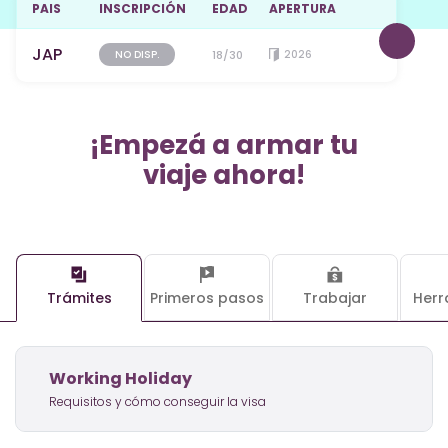
PAIS
INSCRIPCIÓN
EDAD
APERTURA
JAP
NO DISP.
18/30
2026
¡Empezá a armar tu
viaje ahora!
Trámites
Primeros pasos
Trabajar
Herr
Working Holiday
Requisitos y cómo conseguir la visa