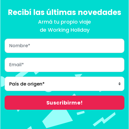
Recibí las últimas novedades
Armá tu propio viaje
de Working Holiday