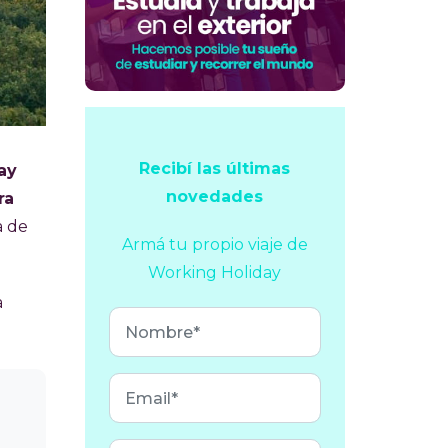
Recibí las últimas
ay
novedades
ra
a de
Armá tu propio viaje
de
Working Holiday
a