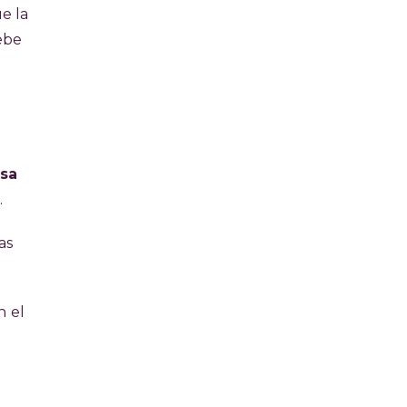
ue la
ebe
isa
.
as
n
el