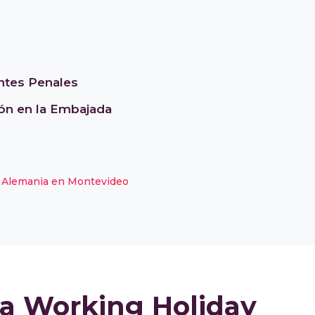
ntes Penales
ón en la Embajada
e Alemania en Montevideo
la Working Holiday