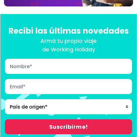
Recibí las últimas novedades
Armá tu propio viaje
de Working Holiday