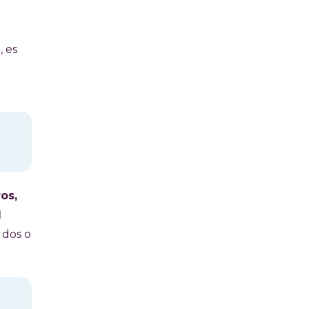
, es
os,
l
 dos o