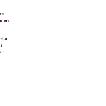
ste
o en
entan
la
dos