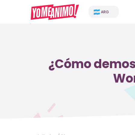
ARG
¿Cómo demostr
Wor