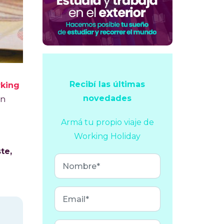
Recibí las últimas
king
novedades
en
Armá tu propio viaje
de
Working Holiday
te,