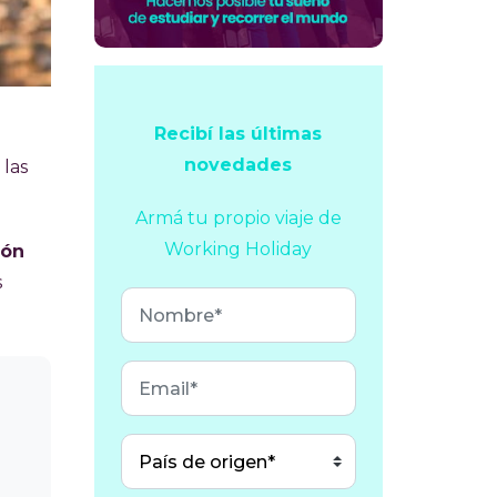
Recibí las últimas
novedades
 las
Armá tu propio viaje
de
Working Holiday
ión
s