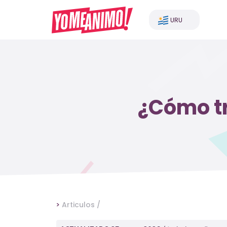
URU
¿Cómo tr
>
Articulos /