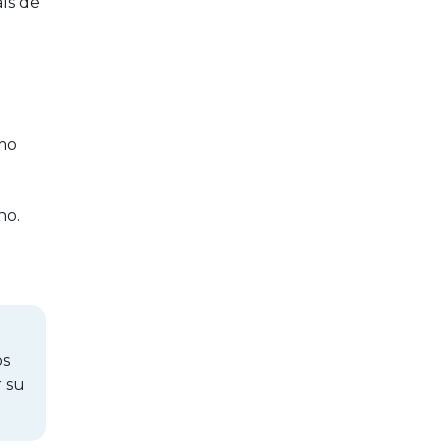
ís de
omo
ano.
os
 su