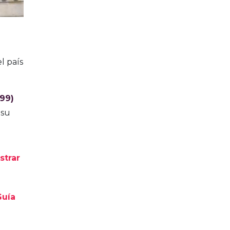
l país
.99)
 su
trar
Guía