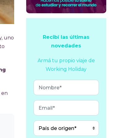
Recibí las últimas
y, uno
novedades
nto
Armá tu propio viaje
de
Working Holiday
ing
s en