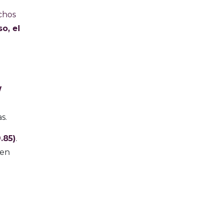
chos
o, el
W
as.
.85)
.
 en