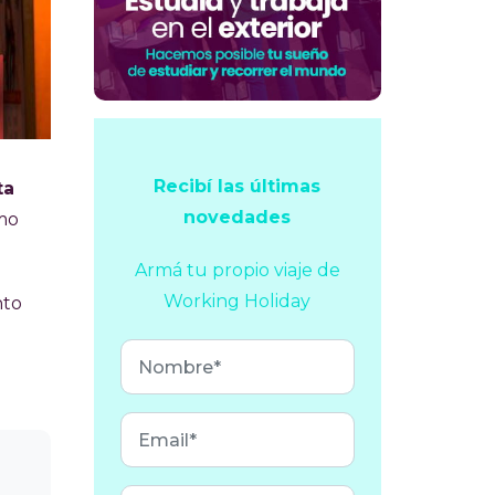
Recibí las últimas
ta
novedades
omo
Armá tu propio viaje
de
Working Holiday
nto