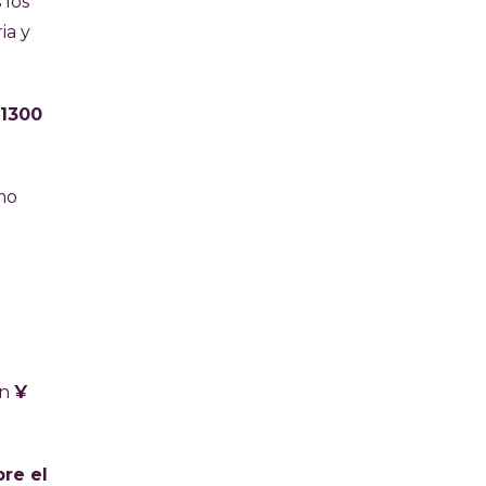
 los
ia y
 1300
omo
an
¥
re el