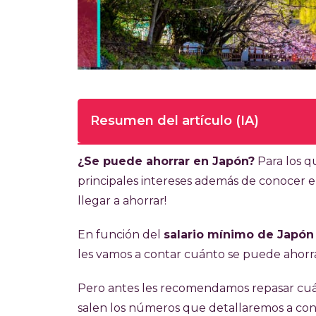
Resumen del artículo (IA)
Tiempo de lectura completa del artí
¿Se puede ahorrar en Japón?
Para los 
principales intereses además de conocer el p
En 2026, el salario mínimo en Japón varí
llegar a ahorrar!
6,97) y ¥1.300 (USD 8,24) por hora. El p
un ingreso mensual de aproximadamente
En función del
salario mínimo de Japón
semanales.El costo de vida mensual rond
les vamos a contar cuánto se puede ahorra
comida y gastos personales. Con estos 
Pero antes les recomendamos repasar cuá
539).Cabe considerar un impuesto nacion
salen los números que detallaremos a con
además de otros descuentos laborales.E