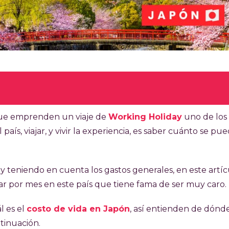
culo 10 minutos
que emprenden un viaje de
Working Holiday
uno de los
aís, viajar, y vivir la experiencia, es saber cuánto se pu
a según la ciudad y el tipo de trabajo, entre ¥1100 (USD
romedio estimado es de ¥1.200 (USD 7,60), lo que equival
 ¥192.000 (USD 1.216) por una jornada de 40 horas
y teniendo en cuenta los gastos generales, en este artíc
a los ¥106800 (USD 676), incluyendo alquiler, transport
r por mes en este país que tiene fama de ser muy caro.
valores, el ahorro promedio mensual sería de ¥85.200 (U
l es el
costo de vida en Japón
, así entienden de dónd
al del 20,42% sobre el salario neto para no residentes,
tinuación.
n general, el nivel de ahorro dependerá de las horas