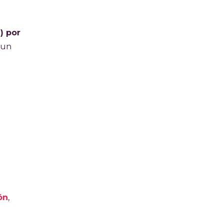
2
) por
 un
ón
,