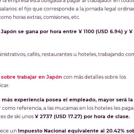
la empresa está obligada a pagar al trabajador en todos
salarios: el fijo que corresponde a la jornada legal ordinar
como horas extras, comisiones, etc.
 Japón se gana por hora entre ¥ 1100 (USD 6.94) y ¥
ministrativos, cafés, restaurantes u hoteles, trabajando c
o
sobre trabajar en Japón
con más detalles sobre los
car.
y más experiencia posea el empleado, mayor será la
r como referencia, a las mucamas en los hoteles les pag
res de ski unos
¥ 2737 (USD 17.27
) por hora de clase.
lece un
Impuesto Nacional equivalente al 20.42% sob