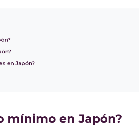
 de vida. Con una buena planificación, es posible equilibra
 y trabajar en Japón.
pón?
pón?
es en Japón?
rio mínimo en Japón?