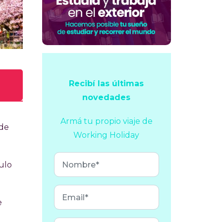
Recibí las últimas
novedades
Armá tu propio viaje
de
ede
Working Holiday
e a
ulo
e,
SD
e