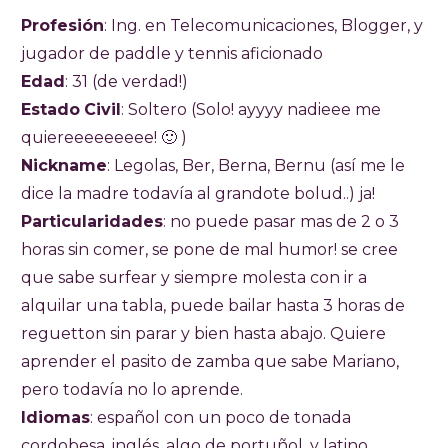
Profesión
: Ing. en Telecomunicaciones, Blogger, y
jugador de paddle y tennis aficionado
Edad
: 31 (de verdad!)
Estado
Civil
: Soltero (Solo! ayyyy nadieee me
quiereeeeeeeee! 🙂 )
Nickname
: Legolas, Ber, Berna, Bernu (así me le
dice la madre todavía al grandote bolud..) ja!
Particularidades
: no puede pasar mas de 2 o 3
horas sin comer, se pone de mal humor! se cree
que sabe surfear y siempre molesta con ir a
alquilar una tabla, puede bailar hasta 3 horas de
reguetton sin parar y bien hasta abajo. Quiere
aprender el pasito de zamba que sabe Mariano,
pero todavía no lo aprende.
Idiomas
: español con un poco de tonada
cordobesa, inglés, algo de portuñol, y latino