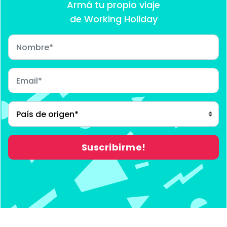
Armá tu propio viaje
de Working Holiday