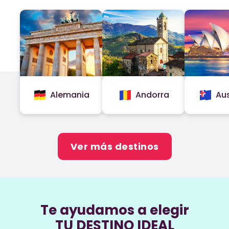
Alemania
Andorra
Aus
Ver más destinos
Te ayudamos a elegir
TU DESTINO IDEAL