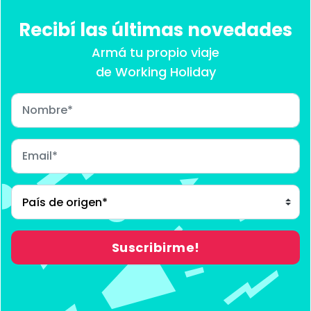
Recibí las últimas novedades
Armá tu propio viaje
de Working Holiday