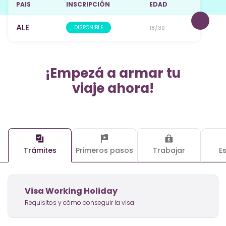
PAIS
INSCRIPCIÓN
EDAD
ALE
DISPONIBLE
18/30
¡Empezá a armar tu
viaje ahora!
Trámites
Primeros pasos
Trabajar
E
Visa Working Holiday
Requisitos y cómo conseguir la visa