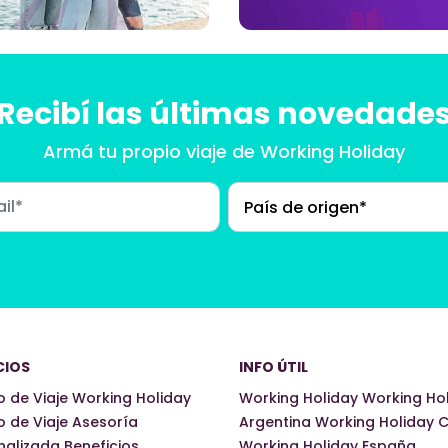
Recibí las últimas novedade
Armá tu propio viaje
de Working Holiday
CIOS
INFO ÚTIL
 de Viaje Working Holiday
Working Holiday
Working Ho
o de Viaje
Asesoría
Argentina
Working Holiday C
nalizada
Beneficios
Working Holiday España