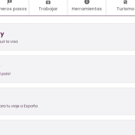
meros pasos
Trabajar
Herramientas
Turismo
ay
ir la visa
e
 país!
ra tu viaje a España