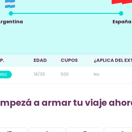
rgentina
España
P.
EDAD
CUPOS
¿APLICA DEL EX
18/35
500
No
IBLE
Empezá a armar tu viaje ahor