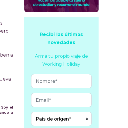
s
pero
Recibí las últimas
novedades
uben a
Armá tu propio viaje
de
Working Holiday
Nueva
 Soy el
vando a