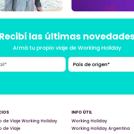
Recibí las últimas novedade
Armá tu propio viaje
de Working Holiday
CIOS
INFO ÚTIL
 de Viaje Working Holiday
Working Holiday
 de Viaje
Working Holiday Argentina