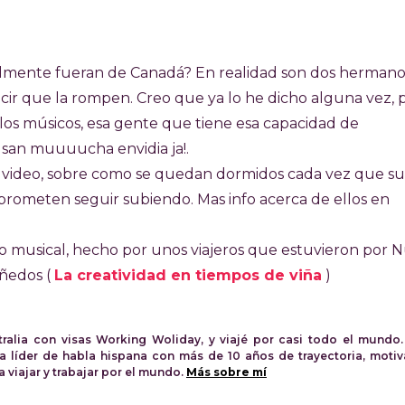
almente fueran de Canadá? En realidad son dos hermano
cir que la rompen. Creo que ya lo he dicho alguna vez, 
s músicos, esa gente que tiene esa capacidad de
san muuuucha envidia ja!.
 video, sobre como se quedan dormidos cada vez que s
 prometen seguir subiendo. Mas info acerca de ellos en
o musical, hecho por unos viajeros que estuvieron por 
iñedos (
La creatividad en tiempos de viña
)
tralia con visas Working Woliday, y viajé por casi todo el mundo.
a líder de habla hispana con más de 10 años de trayectoria, moti
viajar y trabajar por el mundo.
Más sobre mí