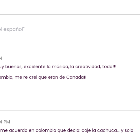
el español"
M
uy buenos, excelente la música, la creatividad, todo!!!
lombia, me re crei que eran de Canada!!
24 PM
, me acuerdo en colombia que decia: coje la cachuca… y solo