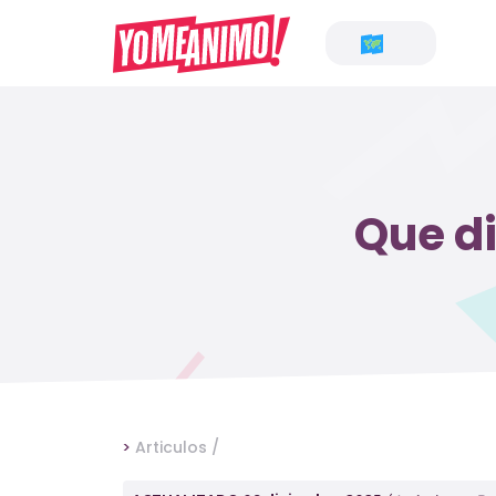
Que di
>
Articulos /