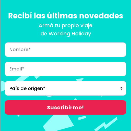
Recibí las últimas novedades
Armá tu propio viaje
de Working Holiday