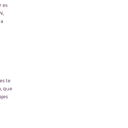
r es
N,
, a
es te
n, que
ajes