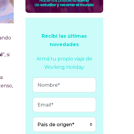
Recibí las últimas
uando
novedades
al
“, si
Armá tu propio viaje
de
Working Holiday
 a
tenso,