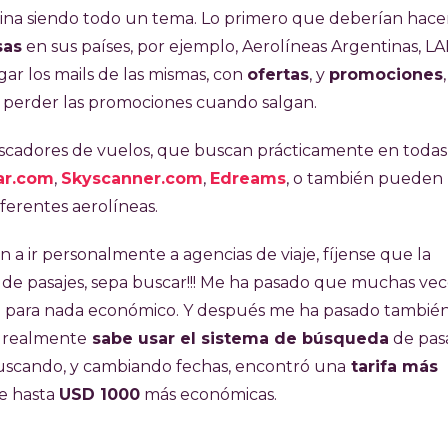
mina siendo todo un tema. Lo primero que deberían hace
sas
en sus países, por ejemplo, Aerolíneas Argentinas, LA
gar los mails de las mismas, con
ofertas
, y
promociones
a perder las promociones cuando salgan.
uscadores de vuelos, que buscan prácticamente en todas
ar.com
,
Skyscanner.com
,
Edreams
, o también pueden
ferentes aerolíneas.
 a ir personalmente a agencias de viaje, fíjense que la
 de pasajes, sepa buscar!!! Me ha pasado que muchas vec
te para nada económico. Y después me ha pasado tambié
o realmente
sabe usar el sistema de búsqueda
de pas
buscando, y cambiando fechas, encontró una
tarifa más
de hasta
USD 1000
más económicas.