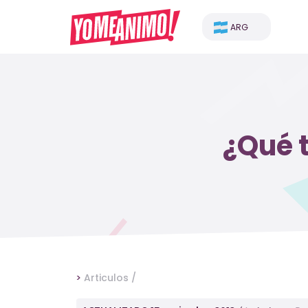
ARG
¿Qué 
>
Articulos /