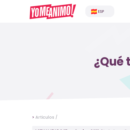
ESP
¿Qué 
>
Articulos /