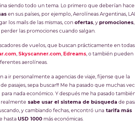
mina siendo todo un tema. Lo primero que deberían hace
sas
en sus países, por ejemplo, Aerolíneas Argentinas, LA
gar los mails de las mismas, con
ofertas
, y
promociones
a perder las promociones cuando salgan.
uscadores de vuelos, que buscan prácticamente en todas
ar.com
,
Skyscanner.com
,
Edreams
, o también pueden
ferentes aerolíneas.
 a ir personalmente a agencias de viaje, fíjense que la
 de pasajes, sepa buscar!!! Me ha pasado que muchas vec
te para nada económico. Y después me ha pasado tambié
o realmente
sabe usar el sistema de búsqueda
de pas
buscando, y cambiando fechas, encontró una
tarifa más
de hasta
USD 1000
más económicas.