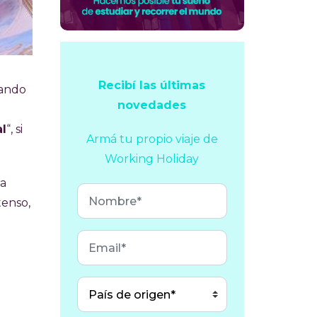
Recibí las últimas
uando
novedades
al
“, si
Armá tu propio viaje
de
Working Holiday
 a
tenso,