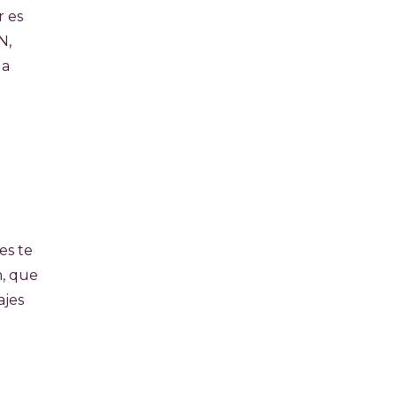
r es
N,
, a
es te
n, que
ajes