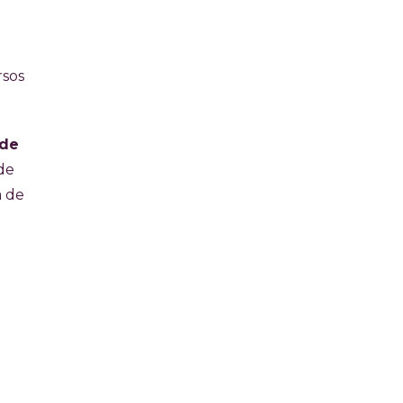
rsos
 de
de
a de