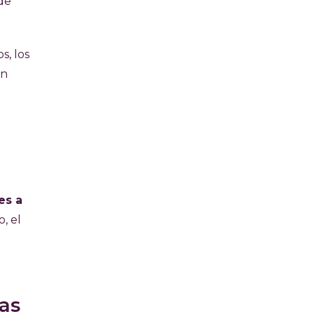
 de
s, los
en
es a
, el
as