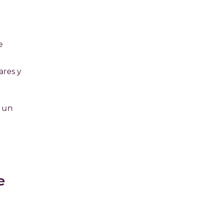
e
ares y
o un
e