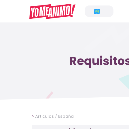
Requisito
>
Articulos /
España