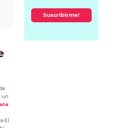
e
 de
r un
paña
a-El