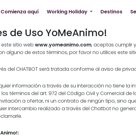
Comienza aquí
Working Holiday
Destinos
Se
es de Uso YoMeAnimo!​
r este sitio web
www.yomeanimo.com
, aceptas cumplir y
 alguno de estos términos, por favor no utilices este siti
vés del CHATBOT será tratada conforme al aviso de priva
quier información a través de su interacción no tiene la 
 los términos del art. 972 del Código Civil y Comercial de
nvitación a ofertar, ni un contrato de ningún tipo, sino q
uier intercambio realizado a través del Chatbot no gener
clamarle.
Animo!: