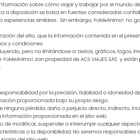
nformación sobre cómo viajar y trabajar por el mundo de
ta a disposición se basa en fuentes consideradas confiable
 experiencias similares . Sin embargo, YoMeAnimo! no gar
ización del sitio, que la información contenida en el present
nos y condiciones.
cluyendo, pero no limitándose a: textos, gráficos, logos, 
e YoMeAnimo!, son propiedad de ACS VIAJES SAS y están p
.
onsabilidad por la precisión, fiabilidad o idoneidad de 
ormación proporcionada bajo su propio riesgo.
ninguna pérdida, daño o perjuicio directo, indirecto, inc
la información proporcionada en el sitio web.
 de modificar, suspender o interrumpir cualquier aspect
cterísticas o la disponibilidad. No seremos responsables a
upción del sitio web.