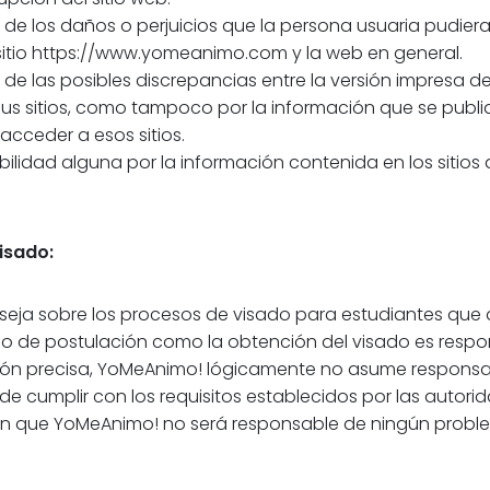
e los daños o perjuicios que la persona usuaria pudiera 
l sitio https://www.yomeanimo.com y la web en general.
e las posibles discrepancias entre la versión impresa d
us sitios, como tampoco por la información que se publiq
 acceder a esos sitios.
idad alguna por la información contenida en los sitios a
isado:
ja sobre los procesos de visado para estudiantes que de
eso de postulación como la obtención del visado es respo
ión precisa, YoMeAnimo! lógicamente no asume responsa
de cumplir con los requisitos establecidos por las autori
an que YoMeAnimo! no será responsable de ningún proble