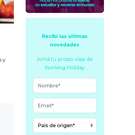
Recibí las últimas
novedades
Armá tu propio viaje
de
s y
Working Holiday