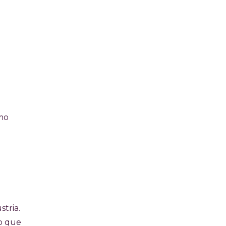
omo
stria.
go que