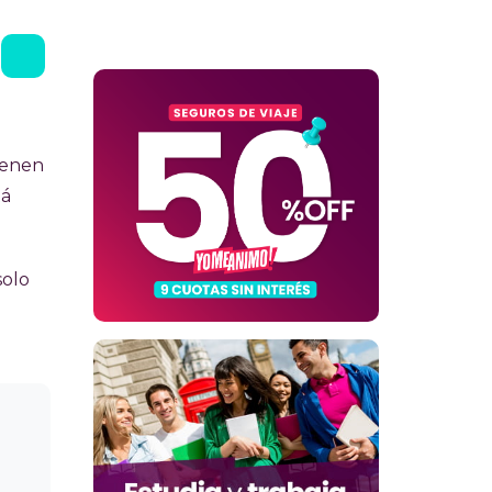
tienen
tá
solo