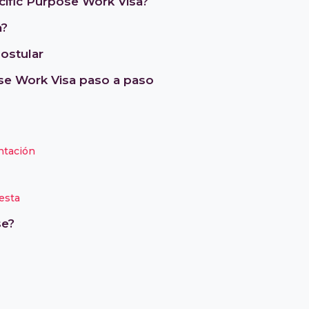
cific Purpose Work Visa?
a?
ostular
ose Work Visa paso a paso
ntación
uesta
se?