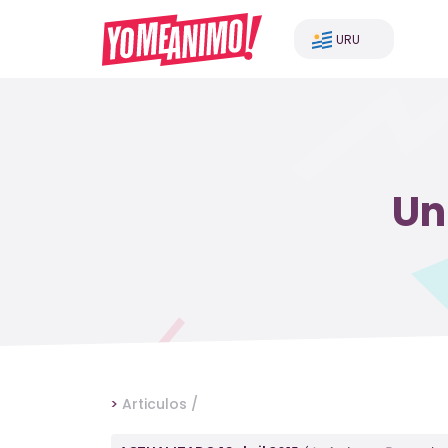
URU
Un
>
Articulos /