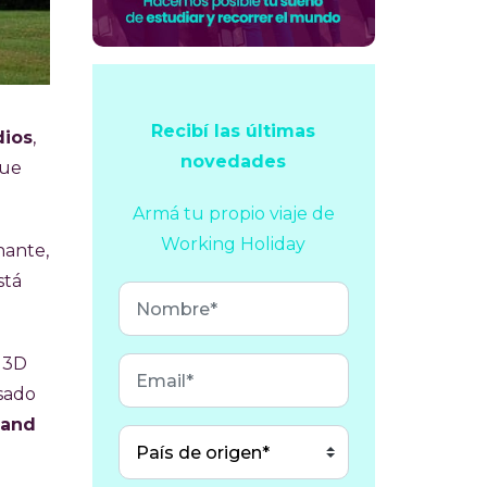
Recibí las últimas
dios
,
novedades
que
Armá tu propio viaje
de
Working Holiday
nante,
stá
s 3D
asado
 and