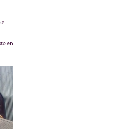
 y
sto en