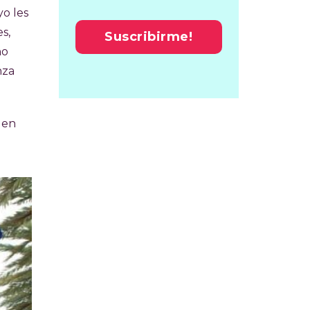
yo les
s,
no
nza
den