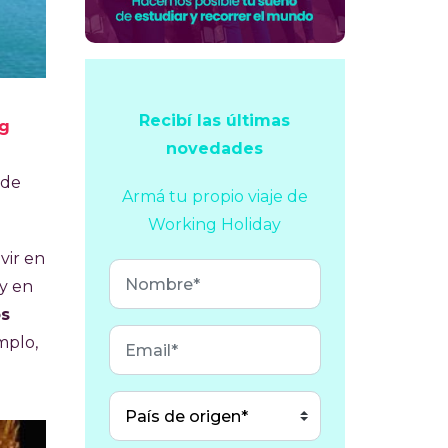
Recibí las últimas
ng
novedades
 de
Armá tu propio viaje
de
Working Holiday
vir en
ay en
s
mplo,