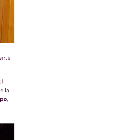
iente
al
e la
mpo
,