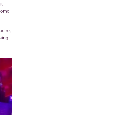
e,
 como
noche,
king