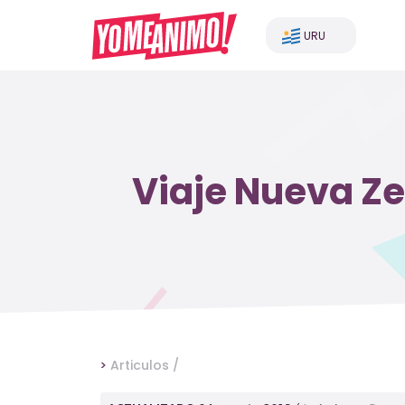
URU
Viaje Nueva Z
>
Articulos /