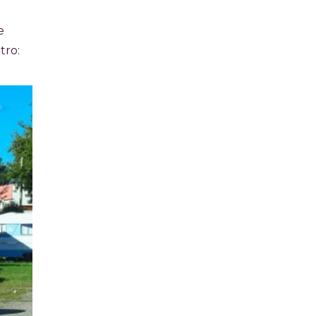
e
tro: