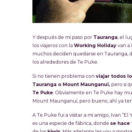
Y después de mi paso por
Tauranga
, el l
los viajeros con la
Working Holiday
van a 
muchos deciden quedarse en Tauranga, don
los alrededores de Te Puke.
Si no tienen problema con
viajar todos l
Tauranga o Mount Maunganui,
pero si qu
Te Puke
. Obviamente en Te Puke hay muc
Mount Maunganui, pero bueno, ahí ya ten
A Te Puke fui a visitar a mi amigo, Ivan “E
es una especie de fábrica, donde
se hace 
de los
kiwis
. Más adelante les voy a mostr