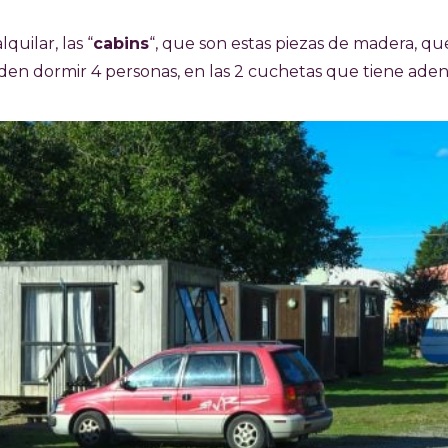
quilar, las “
cabins
“, que son estas piezas de madera, qu
n dormir 4 personas, en las 2 cuchetas que tiene aden