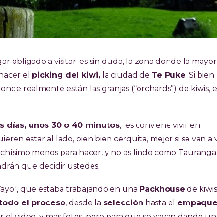
ugar obligado a visitar, es sin duda, la zona donde la mayo
hacer el
picking del kiwi,
la ciudad de
Te Puke
. Si bien
de realmente están las granjas (“orchards”) de kiwis, e
os días, unos 30 o 40 minutos
, les conviene vivir en
ieren estar al lado, bien bien cerquita, mejor si se van a v
hísimo menos para hacer, y no es lindo como Tauranga
drán que decidir ustedes.
l Yayo”, que estaba trabajando en una
Packhouse
de kiwis
todo el proceso
, desde la
selección
hasta el
empaque
ar el video, y mas fotos, pero para que se vayan dando un