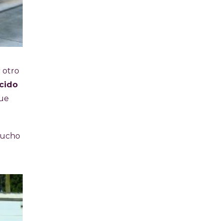
 otro
cido
que
 mucho