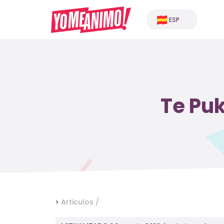
ESP
Te Puk
>
Articulos /