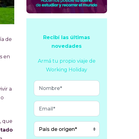
Recibí las últimas
ría de
novedades
s en
Armá tu propio viaje
de
Working Holiday
ivir a
 o
, que
tado
a