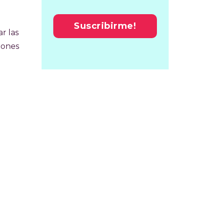
r las
iones