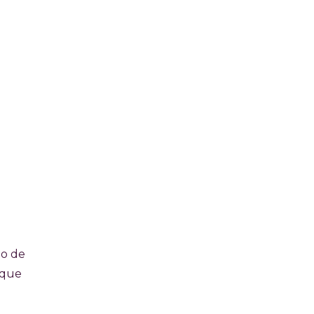
io de
 que