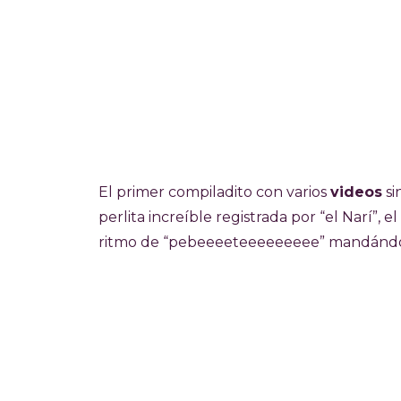
El primer compiladito con varios
videos
si
perlita increíble registrada por “el Narí”, 
ritmo de “pebeeeeteeeeeeeee” mandándol