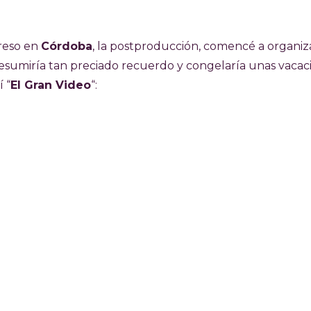
greso en
Córdoba
, la postproducción, comencé a organiza
 resumiría tan preciado recuerdo y congelaría unas vacac
 “
El Gran Video
“: