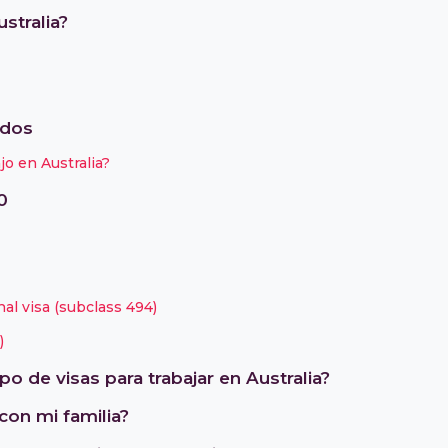
ustralia?
ados
jo en Australia?
0
al visa (subclass 494)
)
o de visas para trabajar en Australia?
 con mi familia?