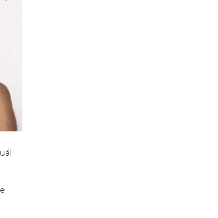
cuál
ue