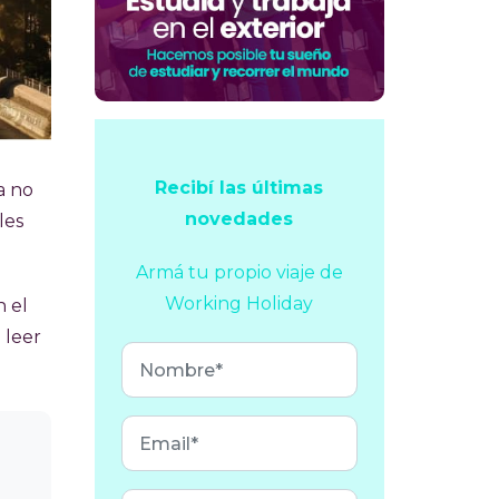
Recibí las últimas
a no
novedades
les
Armá tu propio viaje
de
Working Holiday
n el
 leer