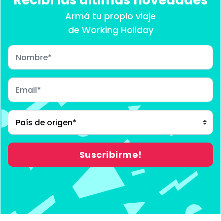
Recibí las últimas novedades
Armá tu propio viaje
de Working Holiday