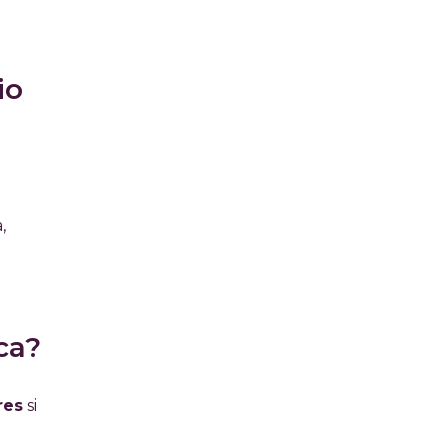
io
,
ca?
res
si