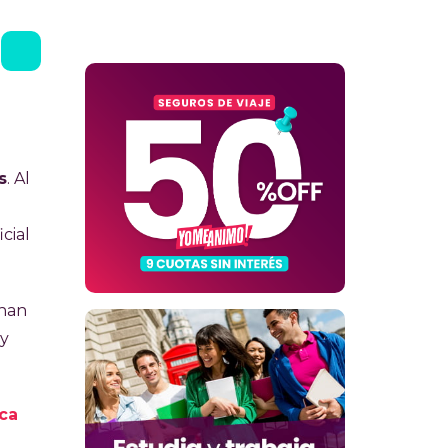
s
. Al
cial
 han
 y
ca