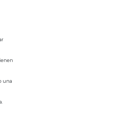
ar
tienen
lo una
a.