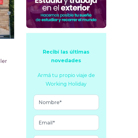
Recibí las últimas
g
novedades
ler
Armá tu propio viaje
de
Working Holiday