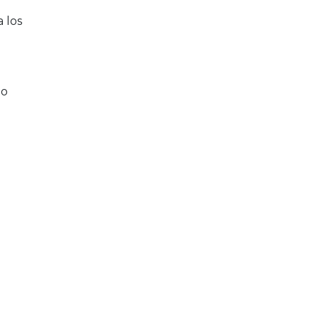
 los
lo