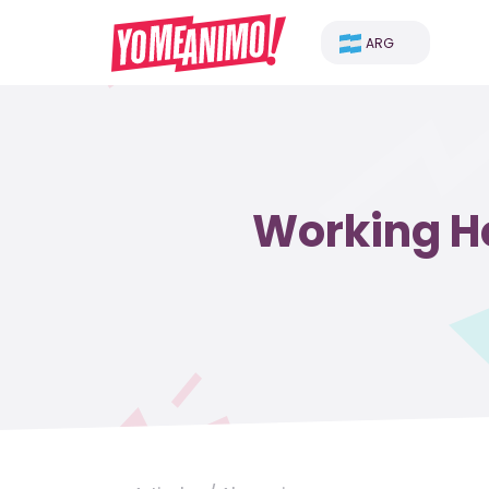
ARG
Working Ho