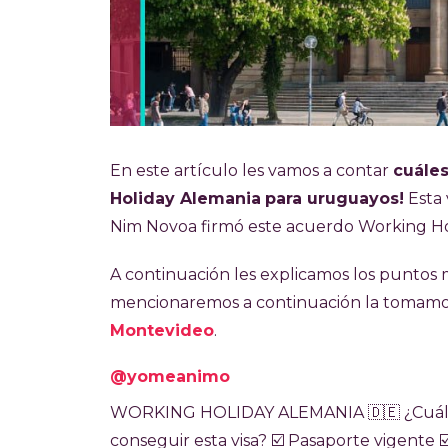
En este artículo les vamos a contar
cuáles
Holiday Alemania
para uruguayos!
Esta 
Nim Novoa firmó este acuerdo Working Hol
A continuación les explicamos los puntos 
mencionaremos a continuación la tomamo
Montevideo
.
@yomeanimo
WORKING HOLIDAY ALEMANIA 🇩🇪​ ¿Cuáles 
conseguir esta visa? ☑️​ Pasaporte vigente ☑