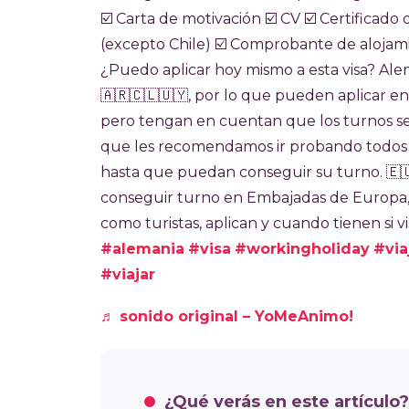
☑️​ Carta de motivación ☑️​ CV ☑️​ Certifica
(excepto Chile) ☑️​ Comprobante de alojami
¿Puedo aplicar hoy mismo a esta visa? Alem
🇦🇷​🇨🇱​🇺🇾​, por lo que pueden aplicar
pero tengan en cuentan que los turnos se 
que les recomendamos ir probando todos lo
hasta que puedan conseguir su turno. ​🇪🇺
conseguir turno en Embajadas de Europa,
como turistas, aplican y cuando tienen si 
#alemania
#visa
#workingholiday
#via
#viajar
♬ sonido original – YoMeAnimo!
¿Qué verás en este artículo?