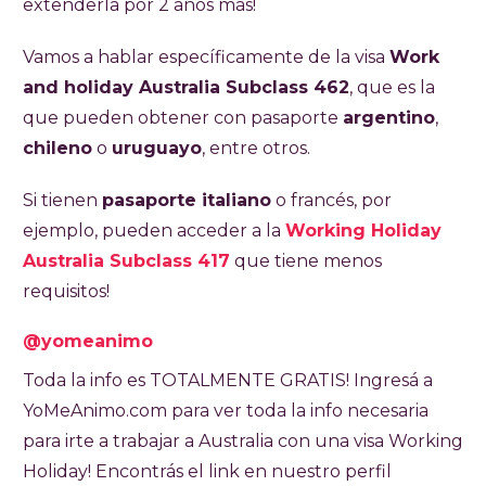
extenderla por 2 años más!
Australia durante un año, con opción de
extender la estadía hasta por dos años más.
Vamos a hablar específicamente de la visa
Work
Para aplicar es necesario tener entre 18 y 30
and holiday Australia Subclass 462
, que es la
años, pasaporte argentino con al menos seis
que pueden obtener con pasaporte
argentino
,
meses de validez, conocimientos de inglés
chileno
o
uruguayo
, entre otros.
comprobables, estudios terciarios o al menos
Si tienen
pasaporte italiano
o francés, por
dos años de universidad, fondos mínimos de
ejemplo, pueden acceder a la
Working Holiday
AUD 5000 (aproximadamente USD 3200) y
Australia Subclass 417
que tiene menos
seguro de salud durante toda la estadía. No
requisitos!
se puede aplicar desde Australia ni viajar con
hijos a cargo. El trámite es 100 % online y el
@yomeanimo
costo es de AUD 840, pagable en pesos
Toda la info es TOTALMENTE GRATIS! Ingresá a
argentinos con tarjeta, PayPal u otros
YoMeAnimo.com para ver toda la info necesaria
métodos. Una vez aprobada, se tiene un año
para irte a trabajar a Australia con una visa Working
para ingresar al país, y desde el ingreso
Holiday! Encontrás el link en nuestro perfil
comienza a contar el año de validez. Durante