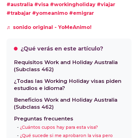
#australia
#visa
#workingholiday
#viajar
ese tiempo se puede entrar y salir del país
#trabajar
#yomeanimo
#emigrar
libremente, trabajar por períodos de hasta
seis meses con el mismo empleador y estudiar
♬ sonido original - YoMeAnimo!
por un máximo de cuatro meses. Quienes ya
hayan tenido esta visa o la Subclass 417 no
¿Qué verás en este artículo?
pueden volver a solicitarla, pero sí extenderla
si cumplen ciertos requisitos. Hay 3400 cupos
Requisitos Work and Holiday Australia
anuales para argentinos y la aprobación
(Subclass 462)
puede demorar hasta 90 días.
¿Todas las Working Holiday visas piden
estudios e idioma?
Beneficios Work and Holiday Australia
(Subclass 462)
Preguntas frecuentes
¿Cuántos cupos hay para esta visa?
¿Qué sucede si me aprobaron la visa pero