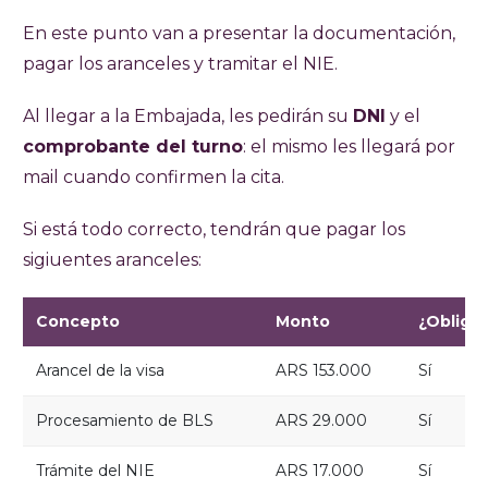
En este punto van a presentar la documentación,
pagar los aranceles y tramitar el NIE.
Al llegar a la Embajada, les pedirán su
DNI
y el
comprobante del turno
: el mismo les llegará por
mail cuando confirmen la cita.
Si está todo correcto, tendrán que pagar los
sigiuentes aranceles:
Concepto
Monto
¿Obligat
Arancel de la visa
ARS 153.000
Sí
Procesamiento de BLS
ARS 29.000
Sí
Trámite del NIE
ARS 17.000
Sí