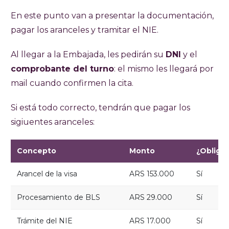
En este punto van a presentar la documentación,
pagar los aranceles y tramitar el NIE.
Al llegar a la Embajada, les pedirán su
DNI
y el
comprobante del turno
: el mismo les llegará por
mail cuando confirmen la cita.
Si está todo correcto, tendrán que pagar los
sigiuentes aranceles:
Concepto
Monto
¿Obligat
Arancel de la visa
ARS 153.000
Sí
Procesamiento de BLS
ARS 29.000
Sí
Trámite del NIE
ARS 17.000
Sí