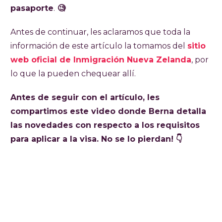
con el mismo empleador. También se permite
pasaporte
.
🧐
estudiar hasta 6 meses.
Antes de continuar, les aclaramos que toda la
Es una visa difícil de conseguir por su alta
información de este artículo la tomamos del
sitio
demanda y los pocos cupos que se habilitan
web oficial de Inmigración Nueva Zelanda
, por
por año. Las fechas de aplicación varían
lo que la pueden chequear allí.
según el país.
Antes de seguir con el artículo, les
compartimos este video donde Berna detalla
las novedades con respecto a los requisitos
para aplicar a la visa. No se lo pierdan! 👇