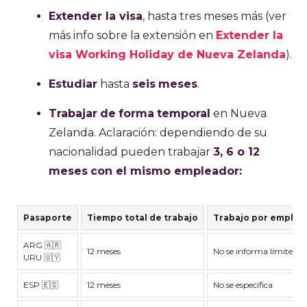
Extender la visa
, hasta tres meses más (ver
más info sobre la extensión en
Extender la
visa Working Holiday de Nueva Zelanda
).
Estudiar
hasta
seis
meses
.
Trabajar
de
forma
temporal
en Nueva
Zelanda. Aclaración: dependiendo de su
nacionalidad pueden trabajar
3, 6 o 12
meses
con el mismo empleador:
Pasaporte
Tiempo total de trabajo
Trabajo por emplea
ARG 🇦🇷
12 meses
No se informa límite
URU 🇺🇾
ESP 🇪🇸
12 meses
No se especifica