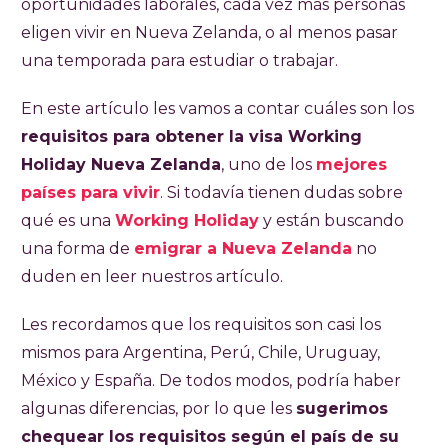
oportunidades laborales, cada vez más personas
trabajar y vacacionar en el país por hasta 12
eligen vivir en Nueva Zelanda, o al menos pasar
meses. Los requisitos principales para
una temporada para estudiar o trabajar.
obtenerla son: tener un pasaporte vigente
del país con el cual se aplica, ser mayor de 18
En este artículo les vamos a contar cuáles son los
años y menor de 35 o 30 años, dependiendo
requisitos para obtener la visa Working
del país desde donde se aplique. Además es
Holiday Nueva Zelanda
, uno de los
mejores
excluyente no haber obtenido esta visa
países para vivir
. Si todavía tienen dudas sobre
anteriormente, demostrar NZD 4200 para
qué es una
Working Holiday
y están buscando
solventar los gastos al ingresar al país y
una forma de
emigrar a Nueva Zelanda
no
contar con un seguro médico. En caso de
duden en leer nuestros artículo.
que no se cuente con pasaje de regreso, se
Les recordamos que los requisitos son casi los
deben demostrar fondos para comprarlo.
mismos para Argentina, Perú, Chile, Uruguay,
La visa tiene un costo de NZD 770 en total:
México y España. De todos modos, podría haber
con ella es posible trabajar hasta 12 meses,
algunas diferencias, por lo que les
sugerimos
con restricciones sobre el tiempo de trabajo
chequear los requisitos según el país de su