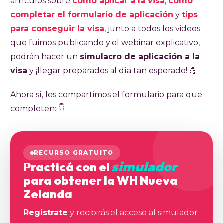
artículos sobre
cómo aplicar a la visa
,
cómo
completar el formulario de aplicación
y
tips
para conseguir la visa
, junto a todos los videos
que fuimos publicando y el webinar explicativo,
podrán hacer un
simulacro de aplicación a la
visa
y ¡llegar preparados al día tan esperado! 💪
Ahora sí, les compartimos el formulario para que
completen: 👇
RECURSO GRATUITO
Practicá con el
simulador
para obtener la WH Nueva
Zelanda
Registrate
y recibirás el acceso al simulador