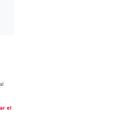
al
r el