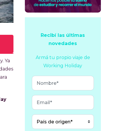
Recibí las últimas
novedades
Armá tu propio viaje
de
y. Ya
Working Holiday
idades
 y
ara
sa
day