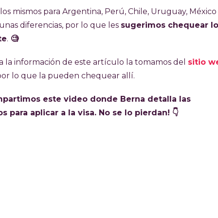
l: con ella es posible trabajar hasta 12 meses, con
 los mismos para Argentina, Perú, Chile, Uruguay, México
jo con el mismo empleador. También se permite estudiar
nas diferencias, por lo que les
sugerimos chequear l
te
.
🧐
alta demanda y los pocos cupos que se habilitan por año. 
a la información de este artículo la tomamos del
sitio w
s.
 por lo que la pueden chequear allí.
ompartimos este video donde Berna detalla las
para aplicar a la visa. No se lo pierdan! 👇