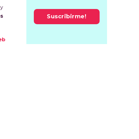
 y
os
Las
eb