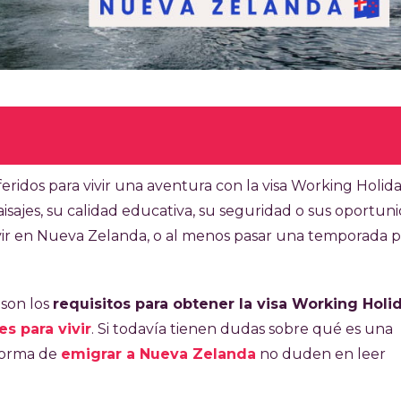
culo 30 minutos
ridos para vivir una aventura con la visa Working Holida
paisajes, su calidad educativa, su seguridad o sus oportun
e permite a jóvenes de distintas nacionalidades trabajar
ivir en Nueva Zelanda, o al menos pasar una temporada p
. Los requisitos principales para obtenerla son: tener un
e aplica, ser mayor de 18 años y menor de 35 o 30 años,
plique. Además es excluyente no haber obtenido esta vi
 son los
requisitos para obtener la visa Working Holi
solventar los gastos al ingresar al país y contar con un
s para vivir
. Si todavía tienen dudas sobre qué es una
uente con pasaje de regreso, se deben demostrar fondos
forma de
emigrar a Nueva Zelanda
no duden en leer