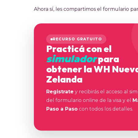
Ahora sí, les compartimos el formulario pa
RECURSO GRATUITO
Practicá con el
para
simulador
obtener la WH Nuev
Zelanda
Registrate
y recibirás el acceso al si
del formulario online de la visa y el
M
Paso a Paso
con todos los detalles.