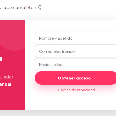
ra que completen: 👇
a
mulador
Obtener acceso →
anual
Política de privacidad