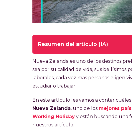
Resumen del artículo (IA)
Tiempo de lectura completa del artí
Nueva Zelanda es uno de los destinos prefe
sea por su calidad de vida, sus bellísimos 
La Working Holiday Visa Nueva Zelanda l
laborales, cada vez más personas eligen v
vacacionar en el país por hasta 12 meses
estudiar o trabajar.
pasaporte vigente del país con el cual s
dependiendo del país desde donde se a
En este artículo les vamos a contar cuáles
anteriormente, demostrar NZD 4200 para 
Nueva Zelanda
, uno de los
mejores paíse
seguro médico. En caso de que no se c
Working Holiday
y están buscando una 
para comprarlo.
nuestros artículo.