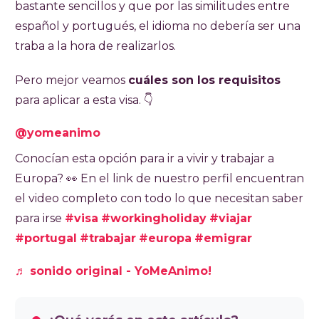
bastante sencillos y que por las similitudes entre
terciarios completos o al menos dos años de
español y portugués, el idioma no debería ser una
estudios universitarios (único junto con
traba a la hora de realizarlos.
Australia que lo requiere). El costo de la visa
es de EUR 110 (ARS 149.079) y se abona en
Pero mejor veamos
cuáles son los requisitos
efectivo tras revisión documental. El proceso
para aplicar a esta visa
. 👇
puede demorar entre 40 y 60 días, y una vez
aprobada, se debe ingresar a Portugal dentro
@yomeanimo
de los 90 días. Hay 100 cupos por año,
Conocían esta opción para ir a vivir y trabajar a
distribuidos entre la Embajada en Buenos
Europa? 👀​ En el link de nuestro perfil encuentran
Aires y el Consulado de Córdoba. La visa es de
el video completo con todo lo que necesitan saber
múltiples entradas, permite trabajar hasta seis
para irse
#visa
#workingholiday
#viajar
meses y estudiar hasta seis meses. No se exige
#portugal
#trabajar
#europa
#emigrar
saber portugués. Es una opción accesible y
sencilla para quienes buscan una experiencia
♬ sonido original - YoMeAnimo!
de trabajo y viaje en Europa.