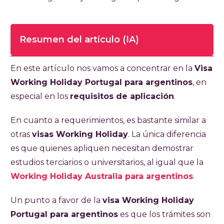
Resumen del artículo (IA)
Tiempo de lectura completa del artículo
En este artículo nos vamos a concentrar en la
Visa
8 minutos
Working Holiday Portugal para argentinos
, en
especial en los
requisitos de aplicación
.
La visa Working Holiday Portugal permite a
argentinos de entre 18 y 30 años vivir y
En cuanto a requerimientos, es bastante similar a
trabajar legalmente en Portugal por 12
otras
visas Working Holiday
. La única diferencia
meses. Se exige pasaporte vigente, certificado
es que quienes apliquen necesitan demostrar
de antecedentes penales con apostilla,
estudios terciarios o universitarios, al igual que la
seguro médico con cobertura mínima de
Working Holiday Australia para argentinos
.
EUR 30.000, comprobante de alojamiento
Un punto a favor de la
visa Working Holiday
inicial (15-20 días), pasaje de regreso o fondos
Portugal para argentinos
es que los trámites son
para adquirirlo, y demostrar estudios