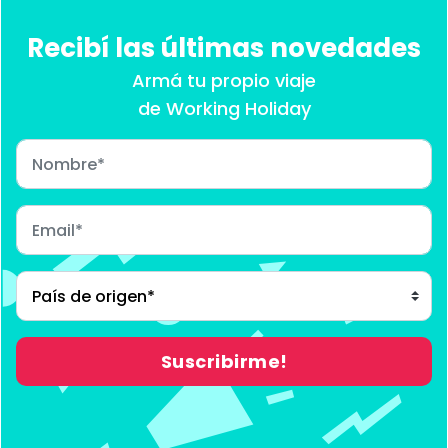
Recibí las últimas novedades
Armá tu propio viaje
de Working Holiday