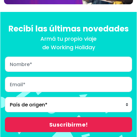
Recibí las últimas novedades
Armá tu propio viaje
de Working Holiday