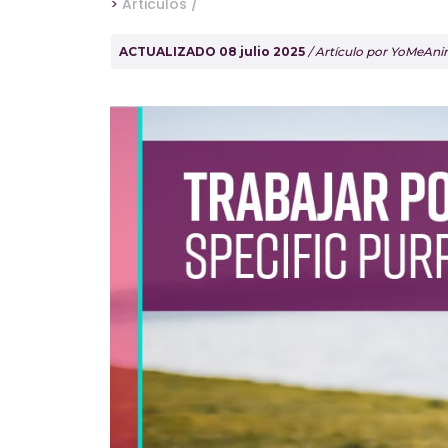
>
Articulos /
ACTUALIZADO 08 julio 2025
/ Artículo por YoMeAni