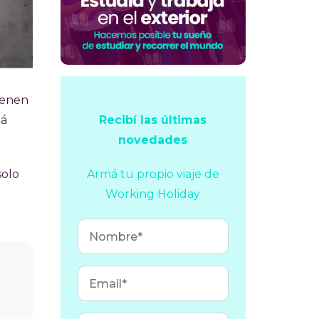
tienen
Recibí las últimas
tá
novedades
Armá tu propio viaje
de
solo
Working Holiday