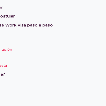
a?
ostular
ose Work Visa paso a paso
ntación
uesta
se?