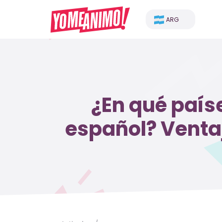
ARG
¿En qué país
español? Venta