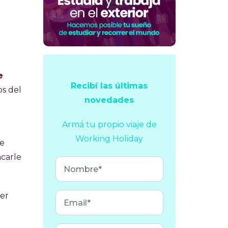
e
Recibí las últimas
os del
novedades
Armá tu propio viaje
de
Working Holiday
se
acarle
eer