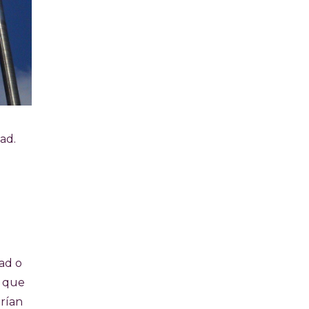
dad.
dad o
e que
arían