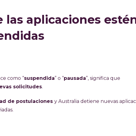
 las aplicaciones esté
endidas
ece como “
suspendida
” o “
pausada
”, significa que
evas solicitudes
.
dad de postulaciones
y Australia detiene nuevas aplica
iadas.