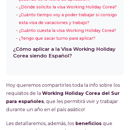
30,000, certificado de antecedentes penales
¿Dónde solicito la visa Working Holiday Corea?
y plan de viaje detallado. Ofrece beneficios
¿Cuánto tiempo voy a poder trabajar si consigo
como residir por 12 meses, trabajar hasta 25
esta visa de vacaciones y trabajo?
horas semanales y no tiene costo. Con 1000
¿Cuánto cuesta la visa Working Holiday Corea?
plazas disponibles, la aplicación debe
¿Tengo que sacar turno para aplicar?
realizarse en persona en la Embajada de
¿Cómo aplicar a la Visa Working Holiday
Corea en Madrid o el Consulado en
Corea siendo Español?
Barcelona, previa cita. Se incluye una
entrevista para la aprobación final.
Hoy queremos compartirles toda la info sobre los
requisitos de la
Working Holiday Corea del Sur
para españoles
, que les permitirá vivir y trabajar
durante un año en el país asiático!
Les detallaremos, además, los
beneficios
que