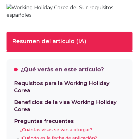
Resumen del artículo (IA)
Tiempo de lectura completa del artículo
10 minutos
¿Qué verás en este artículo?
La Visa Working Holiday Corea permite a
Requisitos para la Working Holiday
Corea
españoles de 18 a 30 años vivir y trabajar en
Corea del Sur durante un año. Es gratuita y
Beneficios de la visa Working Holiday
requiere pasaporte español válido, certificado
Corea
de estudios, reserva de billete de avión ida y
Preguntas frecuentes
vuelta, saldo bancario de al menos USD 3000
¿Cuántas visas se van a otorgar?
o EUR 4000, seguro médico integral por EUR
¿Cuándo es la fecha de aplicación?