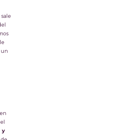
, sale
del
amos
le
n un
nen
el
 y
 de