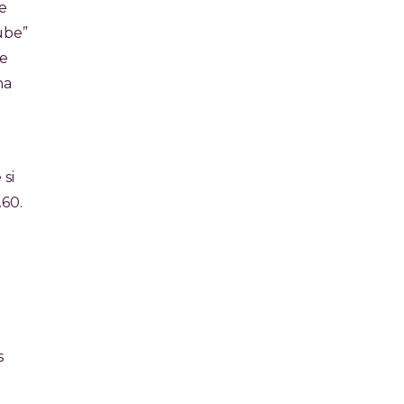
e
ube”
ue
na
 si
.60.
s