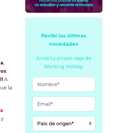
Recibí las últimas
novedades
Armá tu propio viaje
de
ia
,
Working Holiday
ros
!!
A
ue la
sa
 y