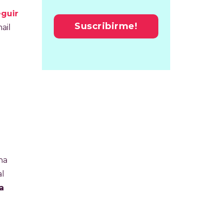
guir
ail
na
al
 a