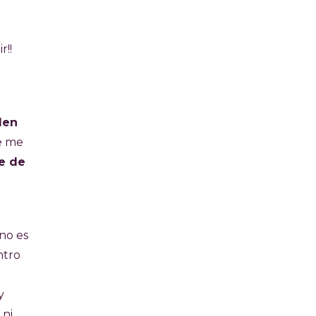
r!!
den
ue me
te de
no es
ntro
y
 ni