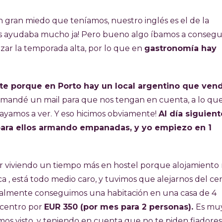
un gran miedo que teníamos, nuestro inglés es el de la
os ayudaba mucho ja! Pero bueno algo íbamos a consegui
ar la temporada alta, por lo que en
gastronomía hay
te porque en Porto hay un local argentino que ven
les mandé un mail para que nos tengan en cuenta, a lo q
yamos a ver. Y eso hicimos obviamente!
Al día siguien
r para ellos armando empanadas, y yo empiezo en 1
r viviendo un tiempo más en hostel porque alojamiento 
 , está todo medio caro, y tuvimos que alejarnos del ce
finalmente conseguimos una habitación en una casa de 4
l centro por
EUR 350 (por mes para 2 personas).
Es mu
s visto, y teniendo en cuenta que no te piden fiadores