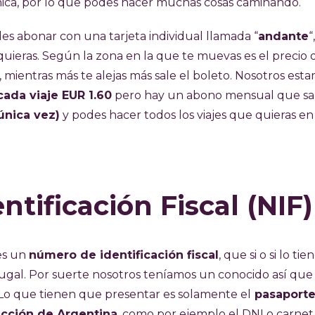
chica, por lo que podes hacer muchas cosas caminando.
des abonar con una tarjeta individual llamada “
andante
“
uieras. Según la zona en la que te muevas es el precio 
0, mientras más te alejas más sale el boleto. Nosotros est
cada viaje EUR 1.60
pero hay un abono mensual que sa
única vez)
y podes hacer todos los viajes que quieras e
tificación Fiscal (NIF)
es un
número de identificación fiscal
, que si o si lo tie
ugal. Por suerte nosotros teníamos un conocido así que 
Lo que tienen que presentar es solamente el
pasaporte
cción de Argentina
, como por ejemplo el DNI o carnet