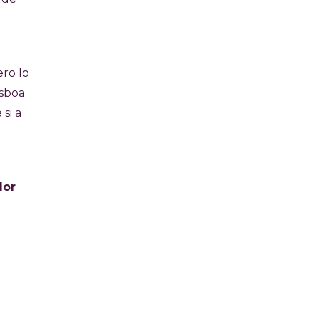
ro lo
isboa
si a
dor