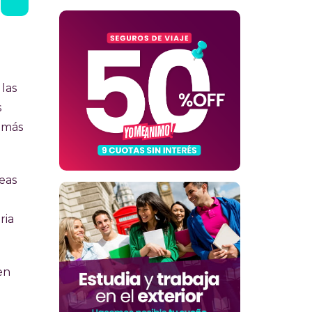
las
s
demás
eas
ria
en