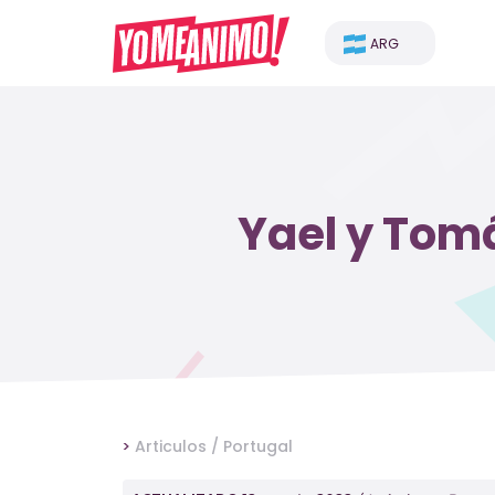
ARG
Yael y Tom
>
Articulos /
Portugal