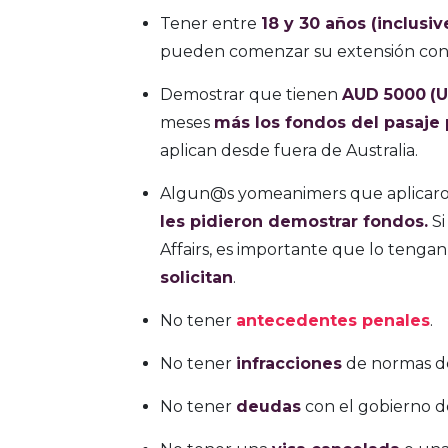
Tener entre
18 y 30 años (inclusiv
pueden comenzar su extensión con 
Demostrar que tienen
AUD 5000
(U
meses
más los fondos del pasaje p
aplican desde fuera de Australia.
Algun@s yomeanimers que aplicaron
les pidieron demostrar fondos.
Si
Affairs, es importante que lo tenga
solicitan
.
No tener
antecedentes
penales
.
No tener
infracciones
de normas de
No tener
deudas
con el gobierno de