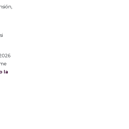
nsión,
si
 2026
ome
o la