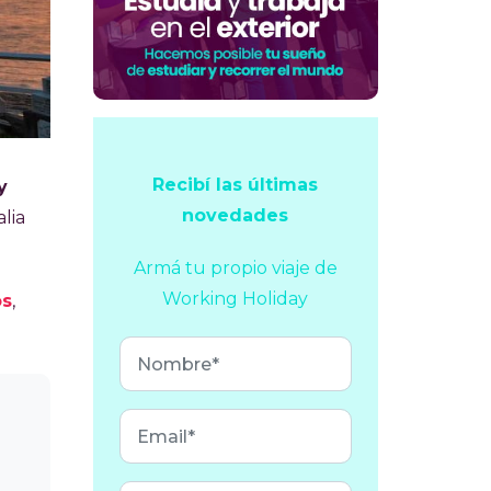
Recibí las últimas
y
novedades
lia
Armá tu propio viaje
de
Working Holiday
os
,