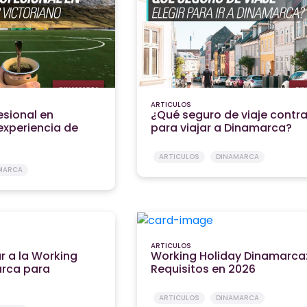
ARTICULOS
esional en
¿Qué seguro de viaje contra
experiencia de
para viajar a Dinamarca?
ARTICULOS
DINAMARCA
MARCA
ARTICULOS
 a la Working
Working Holiday Dinamarca
arca para
Requisitos en 2026
ARTICULOS
DINAMARCA