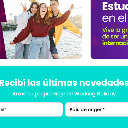
Recibí las últimas novedade
Armá tu propio viaje
de Working Holiday