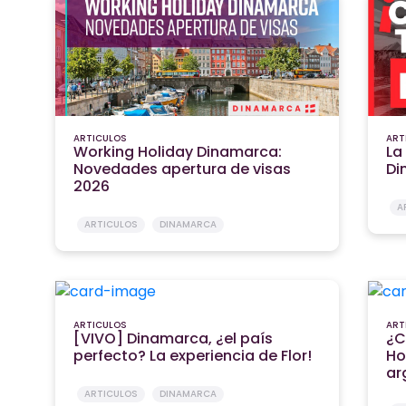
ARTICULOS
ART
Working Holiday Dinamarca:
La
Novedades apertura de visas
Di
2026
A
ARTICULOS
DINAMARCA
ARTICULOS
ART
[VIVO] Dinamarca, ¿el país
¿C
perfecto? La experiencia de Flor!
Ho
ar
ARTICULOS
DINAMARCA