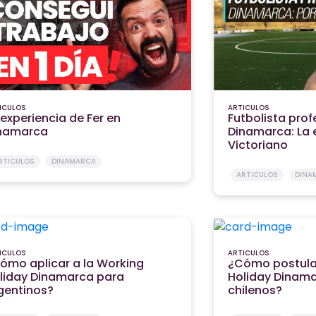
ICULOS
ARTICULOS
 experiencia de Fer en
Futbolista prof
namarca
Dinamarca: La 
Victoriano
RTICULOS
DINAMARCA
ARTICULOS
DINA
ICULOS
ARTICULOS
ómo aplicar a la Working
¿Cómo postular
liday Dinamarca para
Holiday Dinam
gentinos?
chilenos?