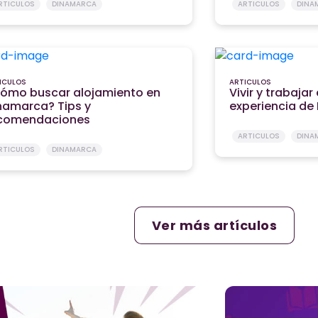
RTICULOS
DINAMARCA
ARTICULOS
DINA
ICULOS
ARTICULOS
ómo buscar alojamiento en
Vivir y trabaja
namarca? Tips y
experiencia de
comendaciones
ARTICULOS
DINA
RTICULOS
DINAMARCA
Ver más artículos