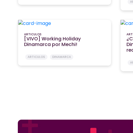
A
ARTICULOS
ART
[VIVO] Working Holiday
¿C
Dinamarca por Mechi!
Di
re
ARTICULOS
DINAMARCA
A