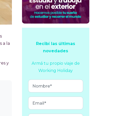
s
 a la
Recibí las últimas
novedades
res y
Armá tu propio viaje
de
Working Holiday