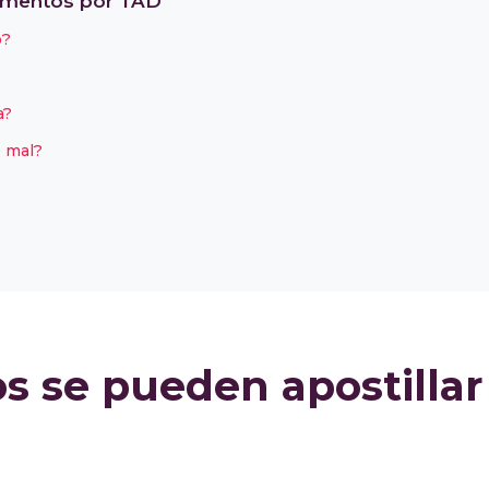
cumentos por TAD
o?
a?
é mal?
 se pueden apostillar