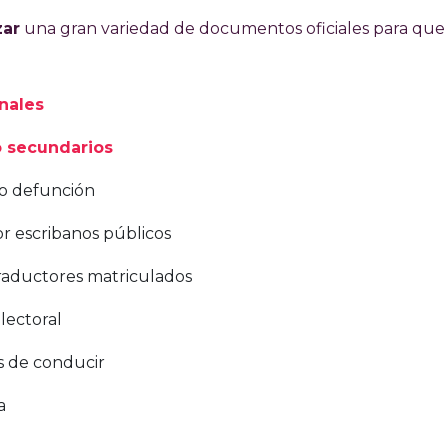
zar
una gran variedad de documentos oficiales para que
nales
 o secundarios
 o defunción
r escribanos públicos
raductores matriculados
lectoral
as de conducir
a