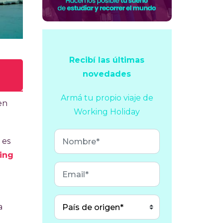
Recibí las últimas
novedades
Armá tu propio viaje
de
 en
Working Holiday
 es
ing
ue
a
r a