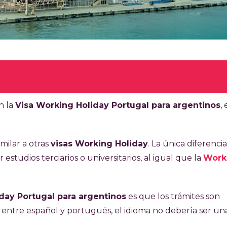
culo 8 minutos
n la
Visa Working Holiday Portugal para argentinos
,
 a argentinos de entre 18 y 30 años vivir y trabajar
e exige pasaporte vigente, certificado de antecedentes
milar a otras
visas Working Holiday
. La única diferencia
con cobertura mínima de EUR 30.000, comprobante de
studios terciarios o universitarios, al igual que la
Work
de regreso o fondos para adquirirlo, y demostrar estudios
 de estudios universitarios (único junto con Australia q
day Portugal para argentinos
es que los trámites son
UR 110 (ARS 149.079) y se abona en efectivo tras revisión
es entre español y portugués, el idioma no debería ser un
ntre 40 y 60 días, y una vez aprobada, se debe ingresa