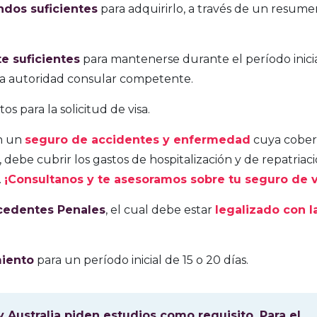
ndos suficientes
para adquirirlo, a través de un resum
e suficientes
para mantenerse durante el período inici
e la autoridad consular competente.
tos para la solicitud de visa.
on un
seguro de accidentes y enfermedad
cuya cober
ebe cubrir los gastos de hospitalización y de repatriac
.
¡Consultanos y te asesoramos sobre tu seguro de v
ecedentes Penales
, el cual debe estar
legalizado con l
iento
para un período inicial de 15 o 20 días.
Australia piden estudios como requisito. Para el