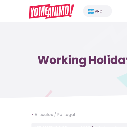
ARG
Working Holiday
>
Articulos /
Portugal