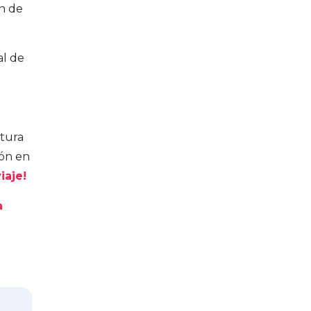
en de
al de
tura
ión en
iaje!
a