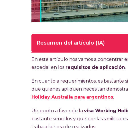
Resumen del artículo (IA)
Tiempo de lectura completa del artí
En este artículo nos vamos a concentrar e
especial en los
requisitos de aplicación
.
La visa Working Holiday Portugal permite
legalmente en Portugal por 12 meses. S
En cuanto a requerimientos, es bastante si
penales con apostilla, seguro médico 
que quienes apliquen necesitan demostrar e
alojamiento inicial (15-20 días), pasaje 
Holiday Australia para argentinos
.
terciarios completos o al menos dos años
Un punto a favor de la
visa Working Holi
lo requiere). El costo de la visa es de E
bastante sencillos y que por las similitud
documental. El proceso puede demorar e
traba a la hora de realizarlos.