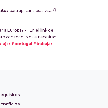
0 cupos por año, distribuidos entre la Embajada en Buen
 es de múltiples entradas, permite trabajar hasta seis me
sitos
para aplicar a esta visa
. 👇
 saber portugués. Es una opción accesible y sencilla para
jo y viaje en Europa.
ar a Europa? 👀​ En el link de
eto con todo lo que necesitan
viajar
#portugal
#trabajar
Requisitos
Beneficios