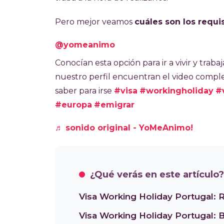
Portugal dentro de los 90 días. Hay 10
Aires y el Consulado de Córdoba. La visa
Pero mejor veamos
cuáles son los requi
y estudiar hasta seis meses. No se exige
quienes buscan una experiencia de traba
@yomeanimo
Conocían esta opción para ir a vivir y trabaj
nuestro perfil encuentran el video compl
saber para irse
#visa
#workingholiday
#
#europa
#emigrar
♬ sonido original - YoMeAnimo!
¿Qué verás en este artículo?
Visa Working Holiday Portugal: 
Visa Working Holiday Portugal: 